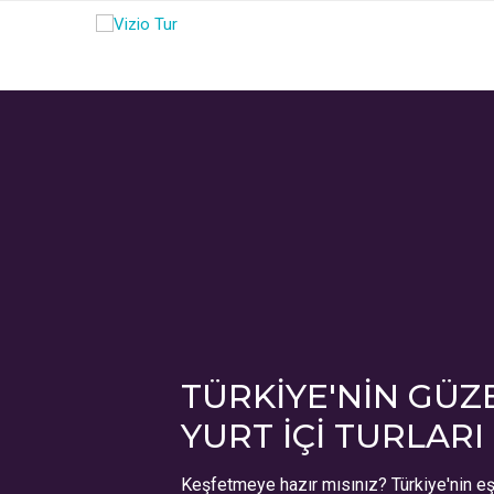
TÜRKIYE'NIN GÜZ
YURT İÇI TURLARI
Keşfetmeye hazır mısınız? Türkiye'nin eşs