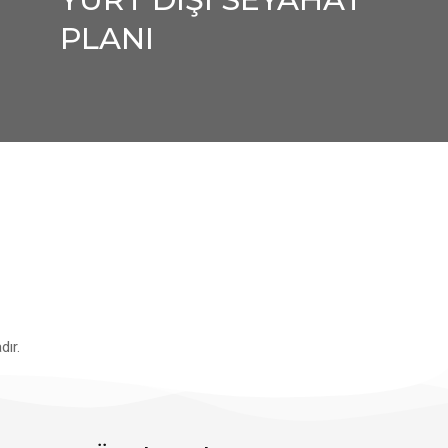
PLANI
ır.