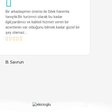
Bir arkadaşımın önerisi ile Dilek hanımla
Vizi
tanıştık.Bir turizmci olarak bu kadar
doğ
ilgili,yardımcı ve kaliteli hizmet veren bir
otel
acentenin var olduğunu bilmek kadar güzel bir
geçi
şey olamaz...
H. 
B. Savrun